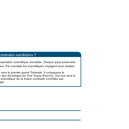
centrales nucléaires ?
pération scientifique mondiale. Chaque pays partenaire
es. Par exemple les scientifiques voyagent pour réaliser
 sera le premier grand Tokamak. Il conjuguera la
e des décharges de Tore Supra (France). Son but sera le
é) scientifique de la fusion nucléaire contrôlée par
gie.