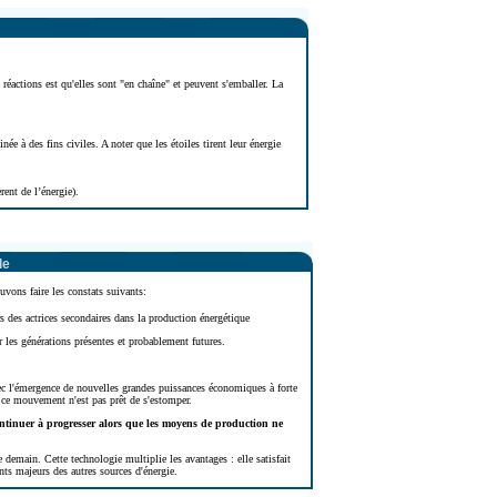
 réactions est qu'elles sont "en chaîne" et peuvent s'emballer. La
ée à des fins civiles. A noter que les étoiles tirent leur énergie
ent de l’énergie).
le
vons faire les constats suivants:
s des actrices secondaires dans la production énergétique
 les générations présentes et probablement futures.
c l'émergence de nouvelles grandes puissances économiques à forte
 ce mouvement n'est pas prêt de s'estomper.
ntinuer à progresser alors que les moyens de production ne
e demain. Cette technologie multiplie les avantages : elle satisfait
nts majeurs des autres sources d'énergie.