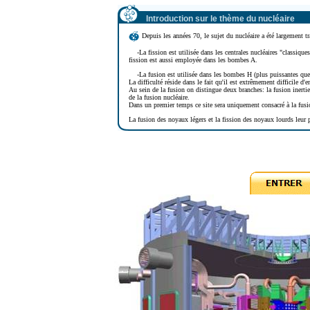
Introduction sur le thème du nucléaire
Depuis les années 70, le sujet du nucléaire a été largement 
-
La fission est utilisée dans les centrales nucléaires "classiqu
fission est aussi employée dans les bombes A.
-La fusion est utilisée dans les bombes H (plus puissantes que
La difficulté réside dans le fait qu'il est extrêmement difficile d'
Au sein de la fusion on distingue deux branches: la fusion inertiel
de la fusion nucléaire.
Dans un premier temps ce site sera uniquement consacré à la fus
La fusion des noyaux légers et la fission des noyaux lourds leur p