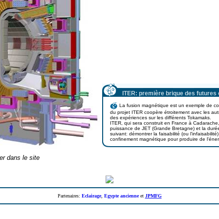
ITER: première brique des futures 
La fusion magnétique est un exemple de coo
du projet ITER coopère étroitement avec les autr
des expériences sur les différents Tokamaks.
ITER, qui sera construit en France à Cadarache,
puissance de JET (Grande Bretagne) et la duré
suivant: démontrer la faisabilité (ou l'infaisabilit
confinement magnétique pour produire de l'éner
r dans le site
Partenaires:
Eclairage
,
Egypte ancienne
et
JPMFG