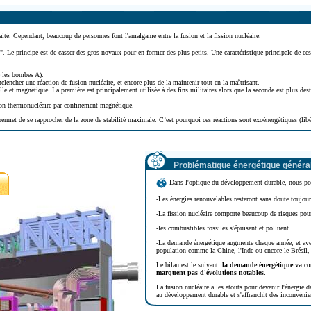
traité. Cependant, beaucoup
de personnes font l'amalgame entre la fusion et la fission nucléaire.
es". Le principe est de casser des gros noyaux pour en former des plus petits.
Une caractéristique principale de ces
 les bombes A).
enclencher une réaction de fusion nucléaire, et encore plus de la maintenir tout en la maîtrisant.
le et magnétique. La première est principalement utilisée à des fins militaires alors que la seconde est plus destin
ion thermonucléaire par confinement magnétique.
ermet de se rapprocher de la zone de stabilité maximale. C’est pourquoi ces réactions sont exoénergétiques (libèr
Problématique énergétique généra
Dans l'optique du développement durable, nous pou
-Les énergies renouvelables resteront sans doute toujour
-La fission nucléaire comporte beaucoup de risques pour
-les combustibles fossiles s'épuisent et polluent
-La demande énergétique augmente chaque année, et ave
population comme la Chine, l'Inde ou encore le Brésil,
Le bilan est le suivant:
la demande énergétique va co
marquent pas d'évolutions notables.
La fusion nucléaire a les atouts pour devenir l'énergie d
au développement durable et s'affranchit des inconvénie